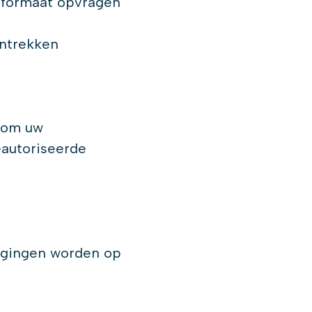
 formaat opvragen
intrekken
 om uw
autoriseerde
zigingen worden op